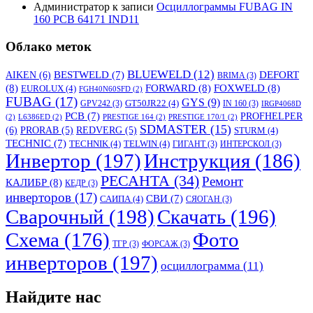
Администратор
к записи
Осциллограммы FUBAG IN
160 PCB 64171 IND11
Облако меток
BLUEWELD
(12)
DEFORT
AIKEN
(6)
BESTWELD
(7)
BRIMA
(3)
(8)
FORWARD
(8)
FOXWELD
(8)
EUROLUX
(4)
FGH40N60SFD
(2)
FUBAG
(17)
GYS
(9)
GT50JR22
(4)
GPV242
(3)
IN 160
(3)
IRGP4068D
PCB
(7)
PROFHELPER
(2)
L6386ED
(2)
PRESTIGE 164
(2)
PRESTIGE 170/1
(2)
SDMASTER
(15)
(6)
PRORAB
(5)
REDVERG
(5)
STURM
(4)
TECHNIC
(7)
TECHNIK
(4)
TELWIN
(4)
ГИГАНТ
(3)
ИНТЕРСКОЛ
(3)
Инвертор
(197)
Инструкция
(186)
РЕСАНТА
(34)
Ремонт
КАЛИБР
(8)
КЕДР
(3)
инверторов
(17)
СВИ
(7)
САИПА
(4)
СЯОГАН
(3)
Сварочный
(198)
Скачать
(196)
Схема
(176)
Фото
ТГР
(3)
ФОРСАЖ
(3)
инверторов
(197)
осциллограмма
(11)
Найдите нас