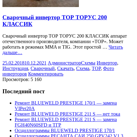
Cварочный инвертор ТОР ТОРУС 200
КЛАССИК
Cварочный инвертор ТОР ТОРУС 200 КЛАССИК аппарат
отечественного производителя, компании «ТОР». Может
работать в режимах MMA и TIG. Этот простой …
Читать
дальше…
25.02.2018
10.12.2021
Администратор
Схемы
Инвертор
,
Инструкция
,
Сварочный
,
Скачать
,
Схема
,
ТОР
,
Фото
инверторов
Комментировать
Просмотров:
5 160
Последний пост
Ремонт BLUEWELD PRESTIGE 170/1 — замена
VIPer20A
Ремонт BLUEWELD PRESTIGE 211 S — нет тока
Ремонт BLUEWELD PRESTIGE 211 S — замена
FGH40N60SFD и ТГР
Осциллограммы BLUEWELD PRESTIGE 170/1
Осциллограммы РЕСАНТА САИ 250 GPV242 V1.3