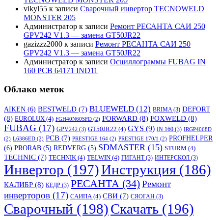
vikyl55
к записи
Сварочный инвертор TECNOWELD
MONSTER 205
Администратор
к записи
Ремонт РЕСАНТА САИ 250
GPV242 V1.3 — замена GT50JR22
gazizzz2000
к записи
Ремонт РЕСАНТА САИ 250
GPV242 V1.3 — замена GT50JR22
Администратор
к записи
Осциллограммы FUBAG IN
160 PCB 64171 IND11
Облако меток
BLUEWELD
(12)
DEFORT
AIKEN
(6)
BESTWELD
(7)
BRIMA
(3)
(8)
FORWARD
(8)
FOXWELD
(8)
EUROLUX
(4)
FGH40N60SFD
(2)
FUBAG
(17)
GYS
(9)
GT50JR22
(4)
GPV242
(3)
IN 160
(3)
IRGP4068D
PCB
(7)
PROFHELPER
(2)
L6386ED
(2)
PRESTIGE 164
(2)
PRESTIGE 170/1
(2)
SDMASTER
(15)
(6)
PRORAB
(5)
REDVERG
(5)
STURM
(4)
TECHNIC
(7)
TECHNIK
(4)
TELWIN
(4)
ГИГАНТ
(3)
ИНТЕРСКОЛ
(3)
Инвертор
(197)
Инструкция
(186)
РЕСАНТА
(34)
Ремонт
КАЛИБР
(8)
КЕДР
(3)
инверторов
(17)
СВИ
(7)
САИПА
(4)
СЯОГАН
(3)
Сварочный
(198)
Скачать
(196)