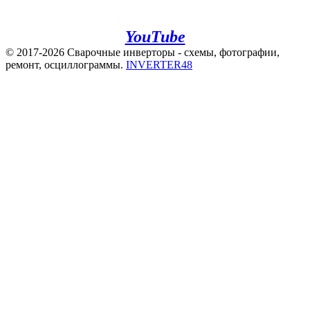
e.mail:
admin@invertor48.ru
INVERTER48 - видео на
YouTube
© 2017-2026 Сварочные инверторы - схемы, фотографии,
ремонт, осциллограммы.
INVERTER48