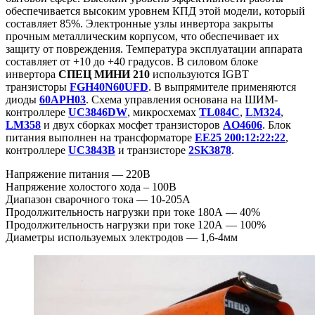
обеспечивается высоким уровнем КПД этой модели, который
составляет 85%. Электронные узлы инвертора закрыты
прочным металлическим корпусом, что обеспечивает их
защиту от повреждения. Температура эксплуатации аппарата
составляет от +10 до +40 градусов. В силовом блоке
инвертора
СПЕЦ МИНИ 210
используются IGBT
транзисторы
FGH40N60UFD
. В выпрямителе применяются
диоды
60APH03
. Схема управления основана на ШИМ-
контроллере
UC3846DW
, микросхемах
TL084C
,
LM324
,
LM358
и двух сборках мосфет транзисторов
AO4606
. Блок
питания выполнен на трансформаторе
EE25 200:12:22:22
,
контроллере
UC3843B
и транзисторе
2SK3878
.
Напряжение питания — 220В
Напряжение холостого хода – 100В
Диапазон сварочного тока — 10-205А
Продолжительность нагрузки при токе 180А — 40%
Продолжительность нагрузки при токе 120А — 100%
Диаметры используемых электродов — 1,6-4мм