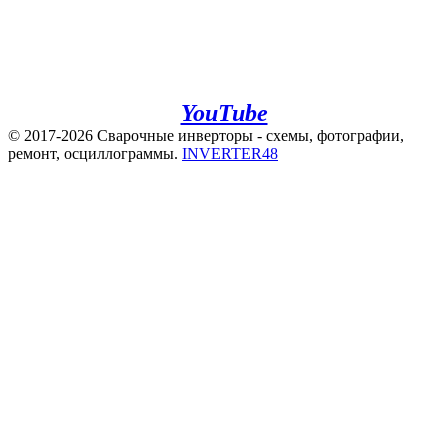
+7(960)141-40-22
+7(920)500-83-43
e.mail:
admin@invertor48.ru
INVERTER48 - видео на
YouTube
© 2017-2026 Сварочные инверторы - схемы, фотографии,
ремонт, осциллограммы.
INVERTER48