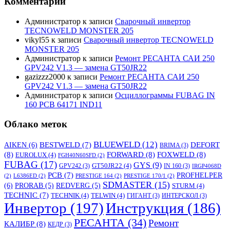
Комментарии
Администратор
к записи
Сварочный инвертор
TECNOWELD MONSTER 205
vikyl55
к записи
Сварочный инвертор TECNOWELD
MONSTER 205
Администратор
к записи
Ремонт РЕСАНТА САИ 250
GPV242 V1.3 — замена GT50JR22
gazizzz2000
к записи
Ремонт РЕСАНТА САИ 250
GPV242 V1.3 — замена GT50JR22
Администратор
к записи
Осциллограммы FUBAG IN
160 PCB 64171 IND11
Облако меток
BLUEWELD
(12)
DEFORT
AIKEN
(6)
BESTWELD
(7)
BRIMA
(3)
(8)
FORWARD
(8)
FOXWELD
(8)
EUROLUX
(4)
FGH40N60SFD
(2)
FUBAG
(17)
GYS
(9)
GT50JR22
(4)
GPV242
(3)
IN 160
(3)
IRGP4068D
PCB
(7)
PROFHELPER
(2)
L6386ED
(2)
PRESTIGE 164
(2)
PRESTIGE 170/1
(2)
SDMASTER
(15)
(6)
PRORAB
(5)
REDVERG
(5)
STURM
(4)
TECHNIC
(7)
TECHNIK
(4)
TELWIN
(4)
ГИГАНТ
(3)
ИНТЕРСКОЛ
(3)
Инвертор
(197)
Инструкция
(186)
РЕСАНТА
(34)
Ремонт
КАЛИБР
(8)
КЕДР
(3)