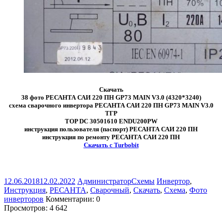
Скачать
38 фото РЕСАНТА САИ 220 ПН GP73 MAIN V3.0 (4320*3240)
схема сварочного инвертора РЕСАНТА САИ 220 ПН GP73 MAIN V3.0
ТГР
TOP DC 30501610 ENDU200PW
инструкция пользователя (паспорт) РЕСАНТА САИ 220 ПН
инструкция по ремонту РЕСАНТА САИ 220 ПН
Скачать с Turbobit
12.06.2018
12.02.2022
Администратор
Схемы
Инвертор
,
Инструкция
,
РЕСАНТА
,
Сварочный
,
Скачать
,
Схема
,
Фото
инверторов
Комментарии: 0
Просмотров:
4 642