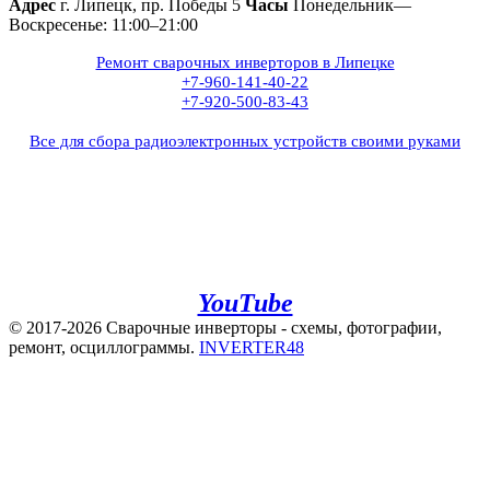
Адрес
г. Липецк, пр. Победы 5
Часы
Понедельник—
Воскресенье: 11:00–21:00
Ремонт сварочных инверторов в Липецке
+7-960-141-40-22
+7-920-500-83-43
Все для сбора радиоэлектронных устройств своими руками
+7(960)141-40-22
+7(920)500-83-43
e.mail:
admin@invertor48.ru
INVERTER48 - видео на
YouTube
© 2017-2026 Сварочные инверторы - схемы, фотографии,
ремонт, осциллограммы.
INVERTER48