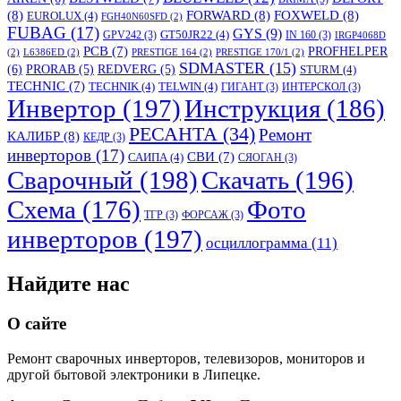
(8)
FORWARD
(8)
FOXWELD
(8)
EUROLUX
(4)
FGH40N60SFD
(2)
FUBAG
(17)
GYS
(9)
GT50JR22
(4)
GPV242
(3)
IN 160
(3)
IRGP4068D
PCB
(7)
PROFHELPER
(2)
L6386ED
(2)
PRESTIGE 164
(2)
PRESTIGE 170/1
(2)
SDMASTER
(15)
(6)
PRORAB
(5)
REDVERG
(5)
STURM
(4)
TECHNIC
(7)
TECHNIK
(4)
TELWIN
(4)
ГИГАНТ
(3)
ИНТЕРСКОЛ
(3)
Инвертор
(197)
Инструкция
(186)
РЕСАНТА
(34)
Ремонт
КАЛИБР
(8)
КЕДР
(3)
инверторов
(17)
СВИ
(7)
САИПА
(4)
СЯОГАН
(3)
Сварочный
(198)
Скачать
(196)
Схема
(176)
Фото
ТГР
(3)
ФОРСАЖ
(3)
инверторов
(197)
осциллограмма
(11)
Найдите нас
О сайте
Ремонт сварочных инверторов, телевизоров, мониторов и
другой бытовой электроники в Липецке.