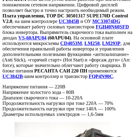
пониженном сетевом напряжении. Цифровой дисплей
позволяет быстро и точно настроить необходимый режим.
Плата управления, TOP DC 30501317 SUPE170D Control
V2.0
, на шим контроллере
UC3845B
и ОУ
MC33074DG
обеспечивает работу силовых транзисторов
FGH40N60SFD
блока инвертора. Выпрямитель сварочного тока выполнен на
диодах
VS-60APU04
(60APU04)
. На основной плате
используются микросхемы
CD4053M
,
LM258
,
LM293P
, для
обеспечения правильной работы инвертора и управления
дополнительными полезными функциями «антизалипание»
(Anti Stick), «горячий старт» (Hot Start) и «форсаж дуги» (Arc
force), которые значительно облегчают работу сварщика. В
блоке питания
РЕСАНТА САИ 220 ПН
применяются
UC3842B
-шим контроллер и транзистор
FQP4N90C
.
Напряжение питания — 220В
Напряжение холостого хода – 80В
Диапазон сварочного тока — 10-220А
Продолжительность нагрузки при токе 220А — 70%
Продолжительность нагрузки при токе 140А — 100%
Диаметры используемых электродов — 1,6-5мм