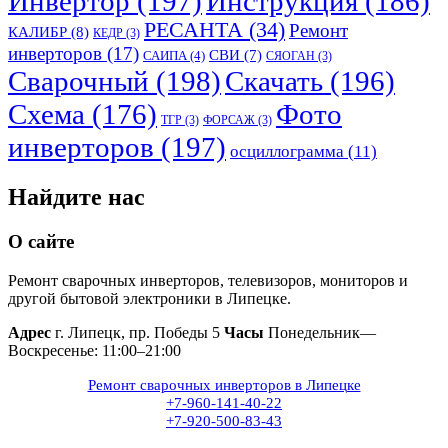
Инвертор
(197)
Инструкция
(186)
РЕСАНТА
(34)
Ремонт
КАЛИБР
(8)
КЕДР
(3)
инверторов
(17)
СВИ
(7)
САИПА
(4)
СЯОГАН
(3)
Сварочный
(198)
Скачать
(196)
Схема
(176)
Фото
ТГР
(3)
ФОРСАЖ
(3)
инверторов
(197)
осциллограмма
(11)
Найдите нас
О сайте
Ремонт сварочных инверторов, телевизоров, мониторов и
другой бытовой электроники в Липецке.
Адрес
г. Липецк, пр. Победы 5
Часы
Понедельник—
Воскресенье: 11:00–21:00
Ремонт сварочных инверторов в Липецке
+7-960-141-40-22
+7-920-500-83-43