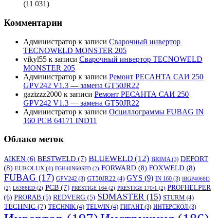
(11 031)
Комментарии
Администратор
к записи
Сварочный инвертор
TECNOWELD MONSTER 205
vikyl55
к записи
Сварочный инвертор TECNOWELD
MONSTER 205
Администратор
к записи
Ремонт РЕСАНТА САИ 250
GPV242 V1.3 — замена GT50JR22
gazizzz2000
к записи
Ремонт РЕСАНТА САИ 250
GPV242 V1.3 — замена GT50JR22
Администратор
к записи
Осциллограммы FUBAG IN
160 PCB 64171 IND11
Облако меток
BLUEWELD
(12)
DEFORT
AIKEN
(6)
BESTWELD
(7)
BRIMA
(3)
(8)
FORWARD
(8)
FOXWELD
(8)
EUROLUX
(4)
FGH40N60SFD
(2)
FUBAG
(17)
GYS
(9)
GT50JR22
(4)
GPV242
(3)
IN 160
(3)
IRGP4068D
PCB
(7)
PROFHELPER
(2)
L6386ED
(2)
PRESTIGE 164
(2)
PRESTIGE 170/1
(2)
SDMASTER
(15)
(6)
PRORAB
(5)
REDVERG
(5)
STURM
(4)
TECHNIC
(7)
TECHNIK
(4)
TELWIN
(4)
ГИГАНТ
(3)
ИНТЕРСКОЛ
(3)