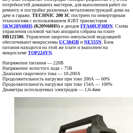
потребностей домашних мастеров, для выполнения работ по
ремонту и постройке различных металлоконструкций дома на
даче в гараже.
TECHNIC 200 3C
построен по инверторным
технологиям с использованием IGBT транзисторов
SKW20N60HS
(K20N60HS)
и диодов
FFA60UP30DN
. Схема
управления силовой частью аппарата собрана на плате
HB121586
. Управление широтно импульсной модуляцией
обеспечивают микросхемы
UC3845B
и
NE555N
. Блок
питания находится на этой же плате и выполнен на
микросхеме
TOP224YN
.
Напряжение питания — 220В
Напряжение холостого хода – 75В
Диапазон сварочного тока — 10-200А
Продолжительность нагрузки при токе 200А — 60%
Продолжительность нагрузки при токе 154А — 100%
Диаметры используемых электродов — 1,6-4мм