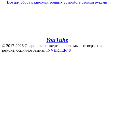
Все для сбора радиоэлектронных устройств своими руками
+7(960)141-40-22
+7(920)500-83-43
e.mail:
admin@invertor48.ru
INVERTER48 - видео на
YouTube
© 2017-2026 Сварочные инверторы - схемы, фотографии,
ремонт, осциллограммы.
INVERTER48