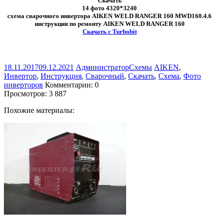
Скачать
14 фото 4320*3240
схема сварочного инвертора AIKEN WELD RANGER 160 MWD160.4.6
инструкция по ремонту AIKEN WELD RANGER 160
Скачать с Turbobit
18.11.2017
09.12.2021
Администратор
Схемы
AIKEN
,
Инвертор
,
Инструкция
,
Сварочный
,
Скачать
,
Схема
,
Фото
инверторов
Комментарии: 0
Просмотров:
3 887
Похожие материалы: