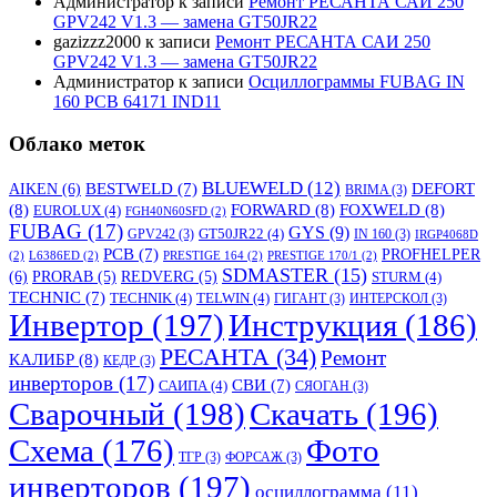
Администратор
к записи
Ремонт РЕСАНТА САИ 250
GPV242 V1.3 — замена GT50JR22
gazizzz2000
к записи
Ремонт РЕСАНТА САИ 250
GPV242 V1.3 — замена GT50JR22
Администратор
к записи
Осциллограммы FUBAG IN
160 PCB 64171 IND11
Облако меток
BLUEWELD
(12)
DEFORT
AIKEN
(6)
BESTWELD
(7)
BRIMA
(3)
(8)
FORWARD
(8)
FOXWELD
(8)
EUROLUX
(4)
FGH40N60SFD
(2)
FUBAG
(17)
GYS
(9)
GT50JR22
(4)
GPV242
(3)
IN 160
(3)
IRGP4068D
PCB
(7)
PROFHELPER
(2)
L6386ED
(2)
PRESTIGE 164
(2)
PRESTIGE 170/1
(2)
SDMASTER
(15)
(6)
PRORAB
(5)
REDVERG
(5)
STURM
(4)
TECHNIC
(7)
TECHNIK
(4)
TELWIN
(4)
ГИГАНТ
(3)
ИНТЕРСКОЛ
(3)
Инвертор
(197)
Инструкция
(186)
РЕСАНТА
(34)
Ремонт
КАЛИБР
(8)
КЕДР
(3)
инверторов
(17)
СВИ
(7)
САИПА
(4)
СЯОГАН
(3)
Сварочный
(198)
Скачать
(196)
Схема
(176)
Фото
ТГР
(3)
ФОРСАЖ
(3)
инверторов
(197)
осциллограмма
(11)