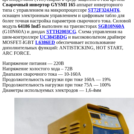
Сварочный инвертор GYSMI 165
аппарат инверторного
типа с управлением на микропроцессоре
ST72F324J4T6
,
оснащен электронным управлением и цифровым табло для
более точная настройка параметров сварочного тока. Силовой
модуль
64186 Ind5
выполнен на транзисторах
SGB10N60A
(G10N60A) и диодах
STTH2003CG
. Схема управления на
шим-контроллере
UC3845BDG
и высоковольтном драйвере
MOSFET-IGBT
L6386ED
обеспечивает использование
дополнительных функций: ANTISTICKING, HOT START,
ARC FORCE.
Напряжение питания — 220В
Напряжение холостого хода – 72В
Диапазон сварочного тока — 10-160А
Продолжительность нагрузки при токе 160А — 19%
Продолжительность нагрузки при токе 75А — 100%
Диаметры используемых электродов — 1,6-4мм