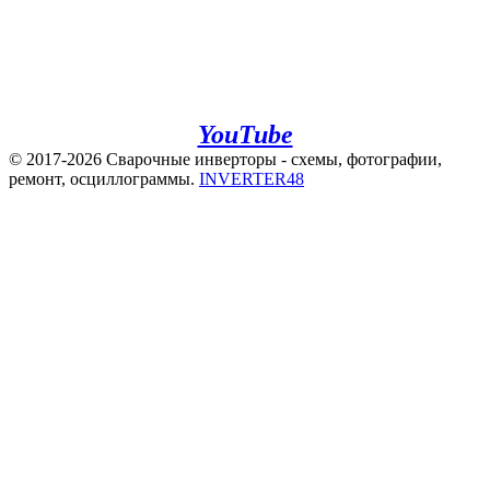
+7(960)141-40-22
+7(920)500-83-43
e.mail:
admin@invertor48.ru
INVERTER48 - видео на
YouTube
© 2017-2026 Сварочные инверторы - схемы, фотографии,
ремонт, осциллограммы.
INVERTER48