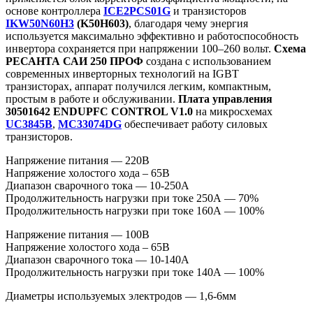
основе контроллера
ICE2PCS01G
и транзисторов
IKW50N60H3
(K50H603)
, благодаря чему энергия
используется максимально эффективно и работоспособность
инвертора сохраняется при напряжении 100–260 вольт.
Схема
РЕСАНТА САИ 250 ПРОФ
создана с использованием
современных инверторных технологий на IGBT
транзисторах, аппарат получился легким, компактным,
простым в работе и обслуживании.
Плата управления
30501642 ENDUPFC CONTROL V1.0
на микросхемах
UC3845B
,
MC33074DG
обеспечивает работу силовых
транзисторов.
Напряжение питания — 220В
Напряжение холостого хода – 65В
Диапазон сварочного тока — 10-250А
Продолжительность нагрузки при токе 250А — 70%
Продолжительность нагрузки при токе 160А — 100%
Напряжение питания — 100В
Напряжение холостого хода – 65В
Диапазон сварочного тока — 10-140А
Продолжительность нагрузки при токе 140А — 100%
Диаметры используемых электродов — 1,6-6мм