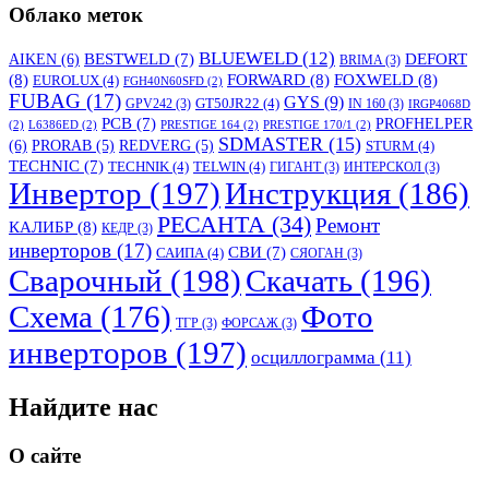
Облако меток
BLUEWELD
(12)
DEFORT
AIKEN
(6)
BESTWELD
(7)
BRIMA
(3)
(8)
FORWARD
(8)
FOXWELD
(8)
EUROLUX
(4)
FGH40N60SFD
(2)
FUBAG
(17)
GYS
(9)
GT50JR22
(4)
GPV242
(3)
IN 160
(3)
IRGP4068D
PCB
(7)
PROFHELPER
(2)
L6386ED
(2)
PRESTIGE 164
(2)
PRESTIGE 170/1
(2)
SDMASTER
(15)
(6)
PRORAB
(5)
REDVERG
(5)
STURM
(4)
TECHNIC
(7)
TECHNIK
(4)
TELWIN
(4)
ГИГАНТ
(3)
ИНТЕРСКОЛ
(3)
Инвертор
(197)
Инструкция
(186)
РЕСАНТА
(34)
Ремонт
КАЛИБР
(8)
КЕДР
(3)
инверторов
(17)
СВИ
(7)
САИПА
(4)
СЯОГАН
(3)
Сварочный
(198)
Скачать
(196)
Схема
(176)
Фото
ТГР
(3)
ФОРСАЖ
(3)
инверторов
(197)
осциллограмма
(11)
Найдите нас
О сайте