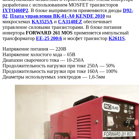
разработана с использованием MOSFET транзисторов
IXTQ460P2
. В блоке выпрямителя применяются диоды
D92-
02
.
Плата управления BK-01-A0 KENDE 2010
на
микросхемах
KA3525A
и
CA3140EZ
обеспечивает
управление силовыми транзисторами. В блоке питания
инвертора
FORWARD 261 MOS
применяется импульсный
трансформатор
EE-25 200:6
и мосфет транзистор
K2611S
.
Напряжение питания — 220В
Напряжение холостого хода – 65В
Диапазон сварочного тока — 10-250А
Продолжительность нагрузки при токе 250А — 50%
Продолжительность нагрузки при токе 160А — 100%
Диаметры используемых электродов — 1,6-5мм