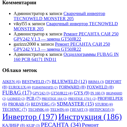
Комментарии
Администратор
к записи
Сварочный инвертор
TECNOWELD MONSTER 205
vikyl55
к записи
Сварочный инвертор TECNOWELD
MONSTER 205
Администратор
к записи
Ремонт РЕСАНТА САИ 250
GPV242 V1.3 — замена GT50JR22
gazizzz2000
к записи
Ремонт РЕСАНТА САИ 250
GPV242 V1.3 — замена GT50JR22
Администратор
к записи
Осциллограммы FUBAG IN
160 PCB 64171 IND11
Облако меток
BLUEWELD
(12)
DEFORT
AIKEN
(6)
BESTWELD
(7)
BRIMA
(3)
(8)
FORWARD
(8)
FOXWELD
(8)
EUROLUX
(4)
FGH40N60SFD
(2)
FUBAG
(17)
GYS
(9)
GT50JR22
(4)
GPV242
(3)
IN 160
(3)
IRGP4068D
PCB
(7)
PROFHELPER
(2)
L6386ED
(2)
PRESTIGE 164
(2)
PRESTIGE 170/1
(2)
SDMASTER
(15)
(6)
PRORAB
(5)
REDVERG
(5)
STURM
(4)
TECHNIC
(7)
TECHNIK
(4)
TELWIN
(4)
ГИГАНТ
(3)
ИНТЕРСКОЛ
(3)
Инвертор
(197)
Инструкция
(186)
РЕСАНТА
(34)
Ремонт
КАЛИБР
(8)
КЕДР
(3)