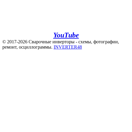
+7(960)141-40-22
+7(920)500-83-43
e.mail:
admin@invertor48.ru
INVERTER48 - видео на
YouTube
© 2017-2026 Сварочные инверторы - схемы, фотографии,
ремонт, осциллограммы.
INVERTER48