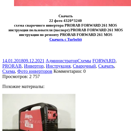
Скачать
22 фото 4320*3240
схема сварочного инвертора PRORAB FORWARD 261 MOS
инструкция пользователя (паспорт) PRORAB FORWARD 261 MOS
инструкция по ремонту PRORAB FORWARD 261 MOS
Скачать с Turbobit
14.01.2018
09.12.2021
Администратор
Схемы
FORWARD
,
PRORAB
,
Инвертор
,
Инструкция
,
Сварочный
,
Скачать
,
Схема
,
Фото инверторов
Комментарии: 0
Просмотров:
2 757
Похожие материалы: