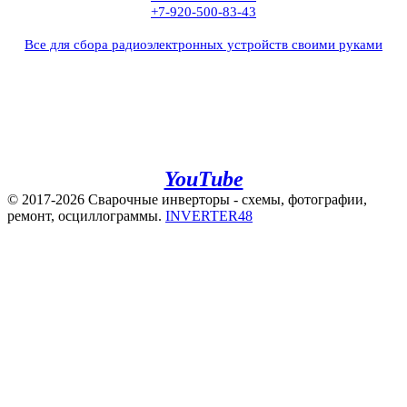
+7-920-500-83-43
Все для сбора радиоэлектронных устройств своими руками
+7(960)141-40-22
+7(920)500-83-43
e.mail:
admin@invertor48.ru
INVERTER48 - видео на
YouTube
© 2017-2026 Сварочные инверторы - схемы, фотографии,
ремонт, осциллограммы.
INVERTER48