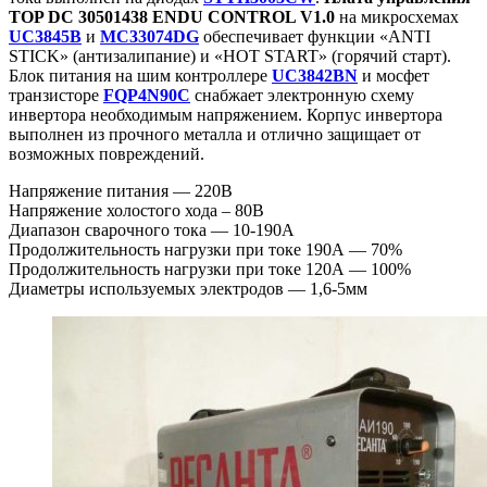
TOP DC 30501438 ENDU CONTROL V1.0
на микросхемах
UC3845B
и
MC33074DG
обеспечивает функции «ANTI
STICK» (антизалипание) и «HOT START» (горячий старт).
Блок питания на шим контроллере
UC3842BN
и мосфет
транзисторе
FQP4N90C
снабжает электронную схему
инвертора необходимым напряжением. Корпус инвертора
выполнен из прочного металла и отлично защищает от
возможных повреждений.
Напряжение питания — 220В
Напряжение холостого хода – 80В
Диапазон сварочного тока — 10-190А
Продолжительность нагрузки при токе 190А — 70%
Продолжительность нагрузки при токе 120А — 100%
Диаметры используемых электродов — 1,6-5мм