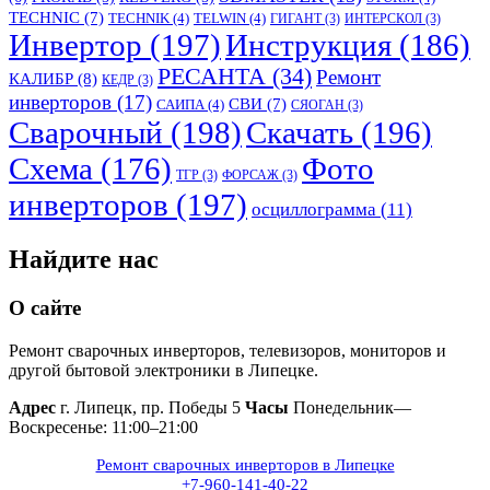
TECHNIC
(7)
TECHNIK
(4)
TELWIN
(4)
ГИГАНТ
(3)
ИНТЕРСКОЛ
(3)
Инвертор
(197)
Инструкция
(186)
РЕСАНТА
(34)
Ремонт
КАЛИБР
(8)
КЕДР
(3)
инверторов
(17)
СВИ
(7)
САИПА
(4)
СЯОГАН
(3)
Сварочный
(198)
Скачать
(196)
Схема
(176)
Фото
ТГР
(3)
ФОРСАЖ
(3)
инверторов
(197)
осциллограмма
(11)
Найдите нас
О сайте
Ремонт сварочных инверторов, телевизоров, мониторов и
другой бытовой электроники в Липецке.
Адрес
г. Липецк, пр. Победы 5
Часы
Понедельник—
Воскресенье: 11:00–21:00
Ремонт сварочных инверторов в Липецке
+7-960-141-40-22