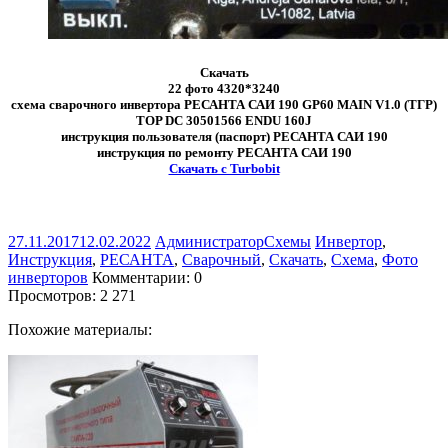
Скачать
22 фото 4320*3240
схема сварочного инвертора РЕСАНТА САИ 190 GP60 MAIN V1.0 (ТГР)
TOP DC 30501566 ENDU 160J
инструкция пользователя (паспорт) РЕСАНТА САИ 190
инструкция по ремонту РЕСАНТА САИ 190
Скачать с Turbobit
27.11.2017
12.02.2022
Администратор
Схемы
Инвертор
,
Инструкция
,
РЕСАНТА
,
Сварочный
,
Скачать
,
Схема
,
Фото
инверторов
Комментарии: 0
Просмотров:
2 271
Похожие материалы: