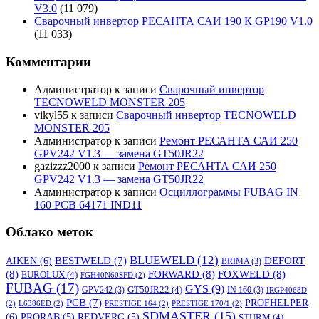
V3.0
(11 079)
Сварочный инвертор РЕСАНТА САИ 190 К GP190 V1.0
(11 033)
Комментарии
Администратор
к записи
Сварочный инвертор
TECNOWELD MONSTER 205
vikyl55
к записи
Сварочный инвертор TECNOWELD
MONSTER 205
Администратор
к записи
Ремонт РЕСАНТА САИ 250
GPV242 V1.3 — замена GT50JR22
gazizzz2000
к записи
Ремонт РЕСАНТА САИ 250
GPV242 V1.3 — замена GT50JR22
Администратор
к записи
Осциллограммы FUBAG IN
160 PCB 64171 IND11
Облако меток
BLUEWELD
(12)
DEFORT
AIKEN
(6)
BESTWELD
(7)
BRIMA
(3)
(8)
FORWARD
(8)
FOXWELD
(8)
EUROLUX
(4)
FGH40N60SFD
(2)
FUBAG
(17)
GYS
(9)
GT50JR22
(4)
GPV242
(3)
IN 160
(3)
IRGP4068D
PCB
(7)
PROFHELPER
(2)
L6386ED
(2)
PRESTIGE 164
(2)
PRESTIGE 170/1
(2)
SDMASTER
(15)
(6)
PRORAB
(5)
REDVERG
(5)
STURM
(4)