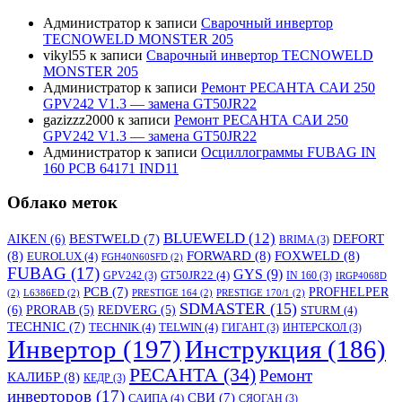
Администратор
к записи
Сварочный инвертор
TECNOWELD MONSTER 205
vikyl55
к записи
Сварочный инвертор TECNOWELD
MONSTER 205
Администратор
к записи
Ремонт РЕСАНТА САИ 250
GPV242 V1.3 — замена GT50JR22
gazizzz2000
к записи
Ремонт РЕСАНТА САИ 250
GPV242 V1.3 — замена GT50JR22
Администратор
к записи
Осциллограммы FUBAG IN
160 PCB 64171 IND11
Облако меток
BLUEWELD
(12)
DEFORT
AIKEN
(6)
BESTWELD
(7)
BRIMA
(3)
(8)
FORWARD
(8)
FOXWELD
(8)
EUROLUX
(4)
FGH40N60SFD
(2)
FUBAG
(17)
GYS
(9)
GT50JR22
(4)
GPV242
(3)
IN 160
(3)
IRGP4068D
PCB
(7)
PROFHELPER
(2)
L6386ED
(2)
PRESTIGE 164
(2)
PRESTIGE 170/1
(2)
SDMASTER
(15)
(6)
PRORAB
(5)
REDVERG
(5)
STURM
(4)
TECHNIC
(7)
TECHNIK
(4)
TELWIN
(4)
ГИГАНТ
(3)
ИНТЕРСКОЛ
(3)
Инвертор
(197)
Инструкция
(186)
РЕСАНТА
(34)
Ремонт
КАЛИБР
(8)
КЕДР
(3)
инверторов
(17)
СВИ
(7)
САИПА
(4)
СЯОГАН
(3)