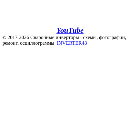
+7(920)500-83-43
e.mail:
admin@invertor48.ru
INVERTER48 - видео на
YouTube
© 2017-2026 Сварочные инверторы - схемы, фотографии,
ремонт, осциллограммы.
INVERTER48