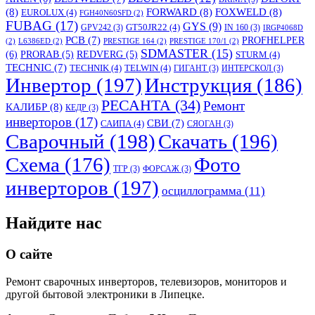
(8)
FORWARD
(8)
FOXWELD
(8)
EUROLUX
(4)
FGH40N60SFD
(2)
FUBAG
(17)
GYS
(9)
GT50JR22
(4)
GPV242
(3)
IN 160
(3)
IRGP4068D
PCB
(7)
PROFHELPER
(2)
L6386ED
(2)
PRESTIGE 164
(2)
PRESTIGE 170/1
(2)
SDMASTER
(15)
(6)
PRORAB
(5)
REDVERG
(5)
STURM
(4)
TECHNIC
(7)
TECHNIK
(4)
TELWIN
(4)
ГИГАНТ
(3)
ИНТЕРСКОЛ
(3)
Инвертор
(197)
Инструкция
(186)
РЕСАНТА
(34)
Ремонт
КАЛИБР
(8)
КЕДР
(3)
инверторов
(17)
СВИ
(7)
САИПА
(4)
СЯОГАН
(3)
Сварочный
(198)
Скачать
(196)
Схема
(176)
Фото
ТГР
(3)
ФОРСАЖ
(3)
инверторов
(197)
осциллограмма
(11)
Найдите нас
О сайте
Ремонт сварочных инверторов, телевизоров, мониторов и
другой бытовой электроники в Липецке.