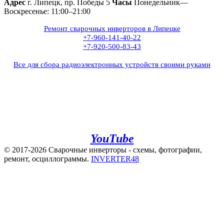
Адрес
г. Липецк, пр. Победы 5
Часы
Понедельник—
Воскресенье: 11:00–21:00
Ремонт сварочных инверторов в Липецке
+7-960-141-40-22
+7-920-500-83-43
Все для сбора радиоэлектронных устройств своими руками
+7(960)141-40-22
+7(920)500-83-43
e.mail:
admin@invertor48.ru
INVERTER48 - видео на
YouTube
© 2017-2026 Сварочные инверторы - схемы, фотографии,
ремонт, осциллограммы.
INVERTER48