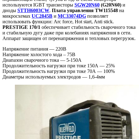
используются IGBT транзисторы
SGW20N60
(G20N60)
и
диоды
STTH6003CW
.
Плата управления TW115548
на
микросхемах
UC2845B
и
MC33074DG
позволяет
использовать функции: Arc force, Hot start, Anti stick.
PRESTIGE 170/1
обеспечивает стабильность сварочного тока
и стабильную дугу даже при колебаниях напряжения в сети.
Аппарат защищен от перенапряжения и тепловых перегрузок.
Напряжение питания — 220В
Напряжение холостого хода – 75В
Диапазон сварочного тока — 5-150А
Продолжительность нагрузки при токе 150А — 25%
Продолжительность нагрузки при токе 70А — 100%
Диаметры используемых электродов — 1,6-4мм