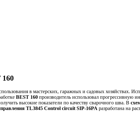
 160
пользования в мастерских, гаражных и садовых хозяйствах. Исп
работке
BEST 160
производитель использовал прогрессивную ин
 получить высокие показатели по качеству сварочного шва. В
схе
правления TL3845 Control circuit SIP-16PA
разработана на ра