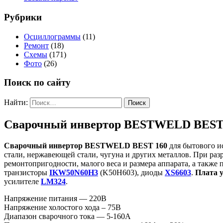
Рубрики
Осциллограммы
(11)
Ремонт
(18)
Схемы
(171)
Фото
(26)
Поиск по сайту
Найти:
Сварочный инвертор BESTWELD BEST
Сварочный инвертор BESTWELD BEST 160
для бытового ис
стали, нержавеющей стали, чугуна и других металлов. При раз
ремонтопригодности, малого веса и размера аппарата, а также
транзисторы
IKW50N60H3
(K50H603), диоды
XS6603
.
Плата у
усилителе
LM324
.
Напряжение питания — 220В
Напряжение холостого хода – 75В
Диапазон сварочного тока — 5-160А