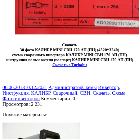
Скачать
30 фото КАЛИБР MINI СВИ 170 АП (ПН) (4320*3240)
схема сварочного инвертора КАЛИБР MINI СВИ 170 АП (ПН)
инструкция пользователя (паспорт) КАЛИБР MINI СВИ 170 АП (ПН)
Скачать с Turbobit
06.06.2018
10.12.2021
Администратор
Схемы
Инвертор
,
Инструкция
,
КАЛИБР
,
Сварочный
,
СВИ
,
Скачать
,
Схема
,
Фото инверторов
Комментарии: 0
Просмотров:
2 231
Похожие материалы: