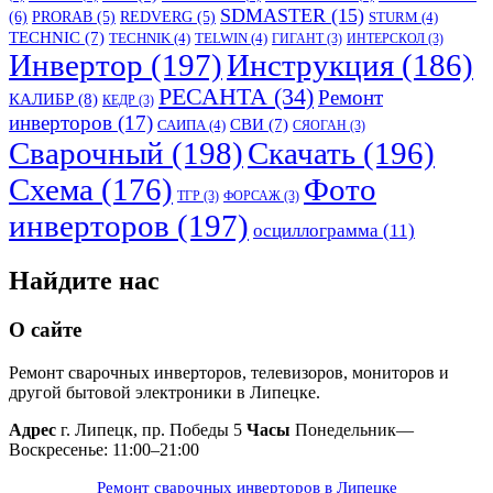
SDMASTER
(15)
(6)
PRORAB
(5)
REDVERG
(5)
STURM
(4)
TECHNIC
(7)
TECHNIK
(4)
TELWIN
(4)
ГИГАНТ
(3)
ИНТЕРСКОЛ
(3)
Инвертор
(197)
Инструкция
(186)
РЕСАНТА
(34)
Ремонт
КАЛИБР
(8)
КЕДР
(3)
инверторов
(17)
СВИ
(7)
САИПА
(4)
СЯОГАН
(3)
Сварочный
(198)
Скачать
(196)
Схема
(176)
Фото
ТГР
(3)
ФОРСАЖ
(3)
инверторов
(197)
осциллограмма
(11)
Найдите нас
О сайте
Ремонт сварочных инверторов, телевизоров, мониторов и
другой бытовой электроники в Липецке.
Адрес
г. Липецк, пр. Победы 5
Часы
Понедельник—
Воскресенье: 11:00–21:00
Ремонт сварочных инверторов в Липецке