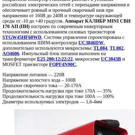
российских электрических сетей с перепадами напряжения и
обеспечивает ровный и прочный сварочный шов при
напряжении от 160В до 240В и температуре окружающей
среды от -10 до +40 градусов.
Аппарат КАЛИБР MINI СВИ
170 АП (ПН)
построен по современым инверторным
технологиям с использованием силовых транзисторов
STGW45HF60WD
. Система управления спроектирована с
использованием ШИМ-контроллера
UC3846DW
,
дополнительно используются микросхемы:
TL084
,
TL082
,
AO4606
. Импульсный блок питания выполнен на
трансформаторе
E25 200:12:22:22
, микросхеме
UC3843B
и
MOSFET транзисторе
FQPF4N90C
.
Напряжение питания — 220В
Напряжение холостого хода – 100В
Диапазон сварочного тока — 20-170А
Продолжительность нагрузки при токе 170А — 35%
Продолжительность нагрузки при токе 100А — 100%
Диаметры используемых электродов — 1,6-4мм