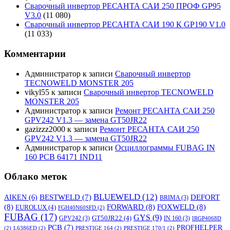
Сварочный инвертор РЕСАНТА САИ 250 ПРОФ GP95
V3.0
(11 080)
Сварочный инвертор РЕСАНТА САИ 190 К GP190 V1.0
(11 033)
Комментарии
Администратор
к записи
Сварочный инвертор
TECNOWELD MONSTER 205
vikyl55
к записи
Сварочный инвертор TECNOWELD
MONSTER 205
Администратор
к записи
Ремонт РЕСАНТА САИ 250
GPV242 V1.3 — замена GT50JR22
gazizzz2000
к записи
Ремонт РЕСАНТА САИ 250
GPV242 V1.3 — замена GT50JR22
Администратор
к записи
Осциллограммы FUBAG IN
160 PCB 64171 IND11
Облако меток
BLUEWELD
(12)
DEFORT
AIKEN
(6)
BESTWELD
(7)
BRIMA
(3)
(8)
FORWARD
(8)
FOXWELD
(8)
EUROLUX
(4)
FGH40N60SFD
(2)
FUBAG
(17)
GYS
(9)
GT50JR22
(4)
GPV242
(3)
IN 160
(3)
IRGP4068D
PCB
(7)
PROFHELPER
(2)
L6386ED
(2)
PRESTIGE 164
(2)
PRESTIGE 170/1
(2)