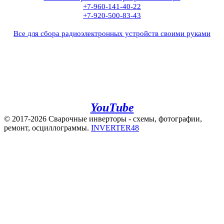
+7-960-141-40-22
+7-920-500-83-43
Все для сбора радиоэлектронных устройств своими руками
+7(960)141-40-22
+7(920)500-83-43
e.mail:
admin@invertor48.ru
INVERTER48 - видео на
YouTube
© 2017-2026 Сварочные инверторы - схемы, фотографии,
ремонт, осциллограммы.
INVERTER48