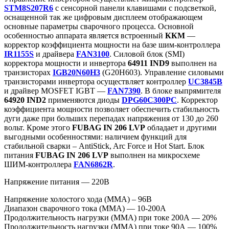
STM8S207R6
с сенсорной панели клавишами с подсветкой,
оснащенной так же цифровым дисплеем отображающем
основные параметры сварочного процесса. Основной
особенностью аппарата является встроенный
ККМ
—
корректор коэффициента мощности на базе шим-контроллера
IR1155S
и драйвера
FAN3100
. Силовой блок (SMI)
корректора мощности и инвертора
64911 IND9
выполнен на
транзисторах
IGB20N60H3
(G20H603). Управление силовыми
транзисторами инвертора осуществляет контроллер
UC3845B
и драйвер MOSFET IGBT —
FAN7390
. В блоке выпрямителя
64920 IND2
применяются диоды
DPG60C300PC
. Корректор
коэффициента мощности позволяет обеспечить стабильность
дуги даже при больших перепадах напряжения от 130 до 260
вольт. Кроме этого
FUBAG IN 206 LVP
обладает и другими
выгодными особенностями: наличием функций для
стабильной сварки – AntiStick, Arc Force и Hot Start. Блок
питания
FUBAG IN 206 LVP
выполнен на микросхеме
ШИМ-контроллера
FAN6862R
.
Напряжение питания — 220В
Напряжение холостого хода (MMA) – 96В
Диапазон сварочного тока (MMA) — 10-200А
Продолжительность нагрузки (MMA) при токе 200А — 20%
Продолжительность нагрузки (MMA) при токе 90А — 100%