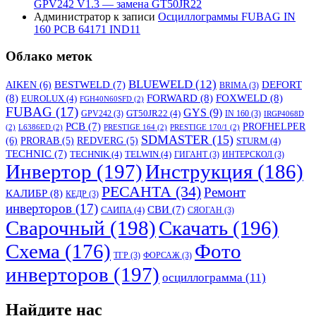
GPV242 V1.3 — замена GT50JR22
Администратор
к записи
Осциллограммы FUBAG IN
160 PCB 64171 IND11
Облако меток
BLUEWELD
(12)
DEFORT
AIKEN
(6)
BESTWELD
(7)
BRIMA
(3)
(8)
FORWARD
(8)
FOXWELD
(8)
EUROLUX
(4)
FGH40N60SFD
(2)
FUBAG
(17)
GYS
(9)
GT50JR22
(4)
GPV242
(3)
IN 160
(3)
IRGP4068D
PCB
(7)
PROFHELPER
(2)
L6386ED
(2)
PRESTIGE 164
(2)
PRESTIGE 170/1
(2)
SDMASTER
(15)
(6)
PRORAB
(5)
REDVERG
(5)
STURM
(4)
TECHNIC
(7)
TECHNIK
(4)
TELWIN
(4)
ГИГАНТ
(3)
ИНТЕРСКОЛ
(3)
Инвертор
(197)
Инструкция
(186)
РЕСАНТА
(34)
Ремонт
КАЛИБР
(8)
КЕДР
(3)
инверторов
(17)
СВИ
(7)
САИПА
(4)
СЯОГАН
(3)
Сварочный
(198)
Скачать
(196)
Схема
(176)
Фото
ТГР
(3)
ФОРСАЖ
(3)
инверторов
(197)
осциллограмма
(11)
Найдите нас