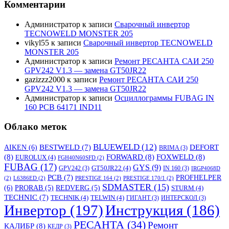
Комментарии
Администратор
к записи
Сварочный инвертор
TECNOWELD MONSTER 205
vikyl55
к записи
Сварочный инвертор TECNOWELD
MONSTER 205
Администратор
к записи
Ремонт РЕСАНТА САИ 250
GPV242 V1.3 — замена GT50JR22
gazizzz2000
к записи
Ремонт РЕСАНТА САИ 250
GPV242 V1.3 — замена GT50JR22
Администратор
к записи
Осциллограммы FUBAG IN
160 PCB 64171 IND11
Облако меток
BLUEWELD
(12)
DEFORT
AIKEN
(6)
BESTWELD
(7)
BRIMA
(3)
(8)
FORWARD
(8)
FOXWELD
(8)
EUROLUX
(4)
FGH40N60SFD
(2)
FUBAG
(17)
GYS
(9)
GT50JR22
(4)
GPV242
(3)
IN 160
(3)
IRGP4068D
PCB
(7)
PROFHELPER
(2)
L6386ED
(2)
PRESTIGE 164
(2)
PRESTIGE 170/1
(2)
SDMASTER
(15)
(6)
PRORAB
(5)
REDVERG
(5)
STURM
(4)
TECHNIC
(7)
TECHNIK
(4)
TELWIN
(4)
ГИГАНТ
(3)
ИНТЕРСКОЛ
(3)
Инвертор
(197)
Инструкция
(186)
РЕСАНТА
(34)
Ремонт
КАЛИБР
(8)
КЕДР
(3)