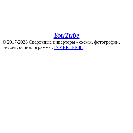
+7(960)141-40-22
+7(920)500-83-43
e.mail:
admin@invertor48.ru
INVERTER48 - видео на
YouTube
© 2017-2026 Сварочные инверторы - схемы, фотографии,
ремонт, осциллограммы.
INVERTER48