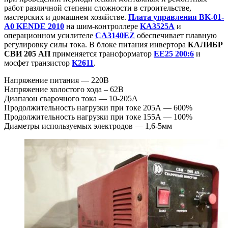
работ различной степени сложности в строительстве,
мастерских и домашнем хозяйстве.
Плата управления BK-01-
A0 KENDE 2010
на шим-контроллере
KA3525A
и
операционном усилителе
CA3140EZ
обеспечивает плавную
регулировку силы тока. В блоке питания инвертора
КАЛИБР
СВИ 205 АП
применяется трансформатор
EE25 200:6
и
мосфет транзистор
K2611
.
Напряжение питания — 220В
Напряжение холостого хода – 62В
Диапазон сварочного тока — 10-205А
Продолжительность нагрузки при токе 205А — 600%
Продолжительность нагрузки при токе 155А — 100%
Диаметры используемых электродов — 1,6-5мм