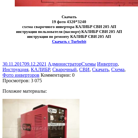
Скачать
19 фото 4320*3240
схема сварочного инвертора КАЛИБР СВИ 205 АП
инструкция пользователя (паспорт) КАЛИБР СВИ 205 АП
инструкция по ремонту КАЛИБР СВИ 205 АП
Скачать с Turbobit
30.11.2017
09.12.2021
Администратор
Схемы
Инвертор
,
Инструкция
,
КАЛИБР
,
Сварочный
,
СВИ
,
Скачать
,
Схема
,
Фото инверторов
Комментарии: 0
Просмотров:
3 075
Похожие материалы: