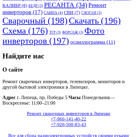
РЕСАНТА
(34)
Ремонт
КАЛИБР
(8)
КЕДР
(3)
инверторов
(17)
СВИ
(7)
САИПА
(4)
СЯОГАН
(3)
Сварочный
(198)
Скачать
(196)
Схема
(176)
Фото
ТГР
(3)
ФОРСАЖ
(3)
инверторов
(197)
осциллограмма
(11)
Найдите нас
О сайте
Ремонт сварочных инверторов, телевизоров, мониторов и
другой бытовой электроники в Липецке.
Адрес
г. Липецк, пр. Победы 5
Часы
Понедельник—
Воскресенье: 11:00–21:00
Ремонт сварочных инверторов в Липецке
+7-960-141-40-22
+7-920-500-83-43
Все для сбора радиоэлектронных устройств своими руками