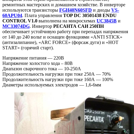
ремонтных мастерских и домашнем хозяйстве. В инверторе
используются транзисторы
FGH40N60SFD
и диоды
VS-
60APU04
. Плата управления
TOP DC 30501438 ENDU
CONTROL V1.0
выполнена на микросхемах
UC3845B
и
MC33074DG
. Инвертор
РЕСАНТА САИ 250ПН
обеспечивает устойчивую работу при перепадах напряжения
от 140 до 240 вольт и оснащен функциями «ANTI STICK»
(антизалипание), «ARC FORCE» (форсаж дуги) и «HOT
START» (горячий старт).
Напряжение питания — 220В
Напряжение холостого хода – 80В
Диапазон сварочного тока — 10-250А
Продолжительность нагрузки при токе 250А — 70%
Продолжительность нагрузки при токе 160А — 100%
Диаметры используемых электродов — 1,6-6мм