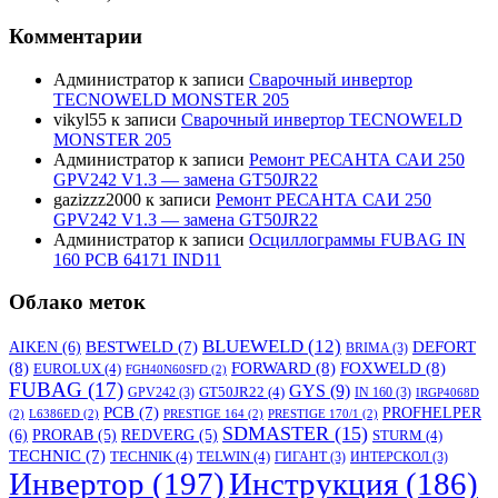
Комментарии
Администратор
к записи
Сварочный инвертор
TECNOWELD MONSTER 205
vikyl55
к записи
Сварочный инвертор TECNOWELD
MONSTER 205
Администратор
к записи
Ремонт РЕСАНТА САИ 250
GPV242 V1.3 — замена GT50JR22
gazizzz2000
к записи
Ремонт РЕСАНТА САИ 250
GPV242 V1.3 — замена GT50JR22
Администратор
к записи
Осциллограммы FUBAG IN
160 PCB 64171 IND11
Облако меток
BLUEWELD
(12)
DEFORT
AIKEN
(6)
BESTWELD
(7)
BRIMA
(3)
(8)
FORWARD
(8)
FOXWELD
(8)
EUROLUX
(4)
FGH40N60SFD
(2)
FUBAG
(17)
GYS
(9)
GT50JR22
(4)
GPV242
(3)
IN 160
(3)
IRGP4068D
PCB
(7)
PROFHELPER
(2)
L6386ED
(2)
PRESTIGE 164
(2)
PRESTIGE 170/1
(2)
SDMASTER
(15)
(6)
PRORAB
(5)
REDVERG
(5)
STURM
(4)
TECHNIC
(7)
TECHNIK
(4)
TELWIN
(4)
ГИГАНТ
(3)
ИНТЕРСКОЛ
(3)
Инвертор
(197)
Инструкция
(186)