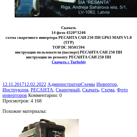
Скачать
14 фото 4320*3240
схема сварочного инвертора РЕСАНТА САИ 250 ПН GP63 MAIN V1.0
(ТГР)
TOP DC 30501594
инструкция пользователя (паспорт) РЕСАНТА САИ 250 ПН
инструкция по ремонту РЕСАНТА САИ 250 ПН
Скачать с Turbobit
12.11.2017
12.02.2022
Администратор
Схемы
Инвертор
,
Инструкция
,
РЕСАНТА
,
Сварочный
,
Скачать
,
Схема
,
Фото
инверторов
Комментарии: 0
Просмотров:
4 168
Похожие материалы: