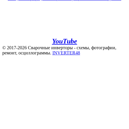
+7(960)141-40-22
+7(920)500-83-43
e.mail:
admin@invertor48.ru
INVERTER48 - видео на
YouTube
© 2017-2026 Сварочные инверторы - схемы, фотографии,
ремонт, осциллограммы.
INVERTER48