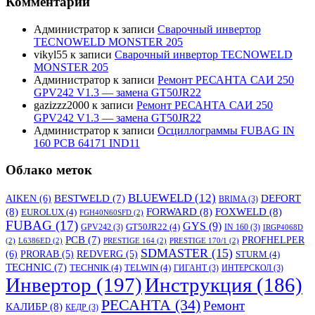
Комментарии
Администратор
к записи
Сварочный инвертор
TECNOWELD MONSTER 205
vikyl55
к записи
Сварочный инвертор TECNOWELD
MONSTER 205
Администратор
к записи
Ремонт РЕСАНТА САИ 250
GPV242 V1.3 — замена GT50JR22
gazizzz2000
к записи
Ремонт РЕСАНТА САИ 250
GPV242 V1.3 — замена GT50JR22
Администратор
к записи
Осциллограммы FUBAG IN
160 PCB 64171 IND11
Облако меток
BLUEWELD
(12)
DEFORT
AIKEN
(6)
BESTWELD
(7)
BRIMA
(3)
(8)
FORWARD
(8)
FOXWELD
(8)
EUROLUX
(4)
FGH40N60SFD
(2)
FUBAG
(17)
GYS
(9)
GT50JR22
(4)
GPV242
(3)
IN 160
(3)
IRGP4068D
PCB
(7)
PROFHELPER
(2)
L6386ED
(2)
PRESTIGE 164
(2)
PRESTIGE 170/1
(2)
SDMASTER
(15)
(6)
PRORAB
(5)
REDVERG
(5)
STURM
(4)
TECHNIC
(7)
TECHNIK
(4)
TELWIN
(4)
ГИГАНТ
(3)
ИНТЕРСКОЛ
(3)
Инвертор
(197)
Инструкция
(186)
РЕСАНТА
(34)
Ремонт
КАЛИБР
(8)
КЕДР
(3)