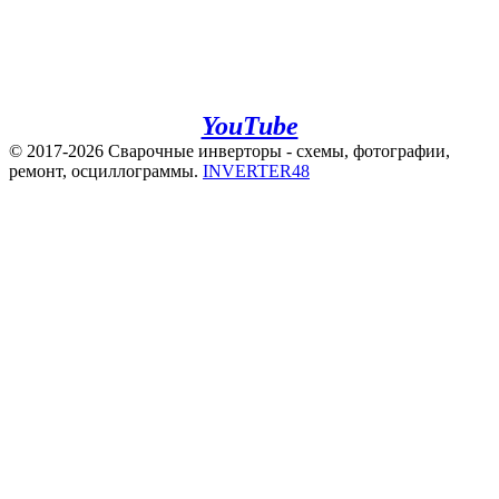
+7(960)141-40-22
+7(920)500-83-43
e.mail:
admin@invertor48.ru
INVERTER48 - видео на
YouTube
© 2017-2026 Сварочные инверторы - схемы, фотографии,
ремонт, осциллограммы.
INVERTER48