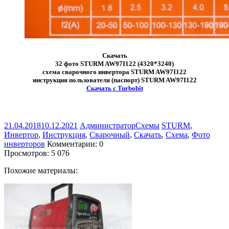
Скачать
32 фото STURM AW97I122 (4320*3240)
схема сварочного инвертора STURM AW97I122
инструкция пользователя (паспорт) STURM AW97I122
Скачать с Turbobit
21.04.2018
10.12.2021
Администратор
Схемы
STURM
,
Инвертор
,
Инструкция
,
Сварочный
,
Скачать
,
Схема
,
Фото
инверторов
Комментарии: 0
Просмотров:
5 076
Похожие материалы: