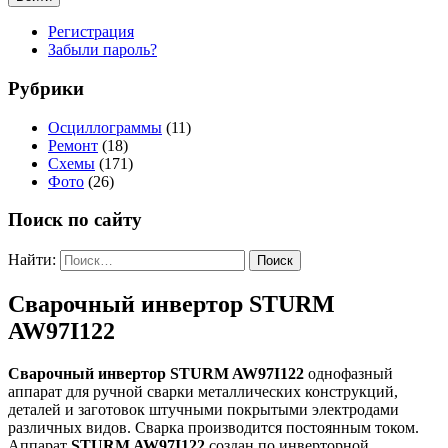
Регистрация
Забыли пароль?
Рубрики
Осциллограммы
(11)
Ремонт
(18)
Схемы
(171)
Фото
(26)
Поиск по сайту
Найти:
Сварочный инвертор STURM
AW97I122
Сварочный инвертор STURM AW97I122
однофазный
аппарат для ручной сварки металлических конструкций,
деталей и заготовок штучными покрытыми электродами
различных видов. Сварка производится постоянным током.
Аппарат
STURM AW97I122
создан по инверторной