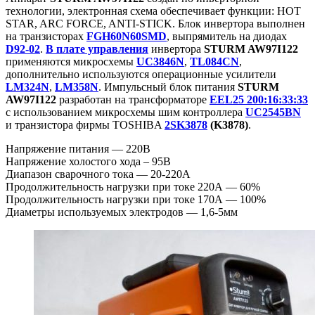
технологии, электронная схема обеспечивает функции: HOT
STAR, ARC FORCE, ANTI-STICK. Блок инвертора выполнен
на транзисторах
FGH60N60SMD
, выпрямитель на диодах
D92-02
.
В плате управления
инвертора
STURM AW97I122
применяются микросхемы
UC3846N
,
TL084CN
,
дополнительно используются операционные усилители
LM324N
,
LM358N
. Импульсный блок питания
STURM
AW97I122
разработан на трансформаторе
EEL25 200:16:33:33
с использованием микросхемы шим контроллера
UC2545BN
и транзистора фирмы TOSHIBA
2SK3878
(K3878)
.
Напряжение питания — 220В
Напряжение холостого хода – 95В
Диапазон сварочного тока — 20-220А
Продолжительность нагрузки при токе 220А — 60%
Продолжительность нагрузки при токе 170А — 100%
Диаметры используемых электродов — 1,6-5мм