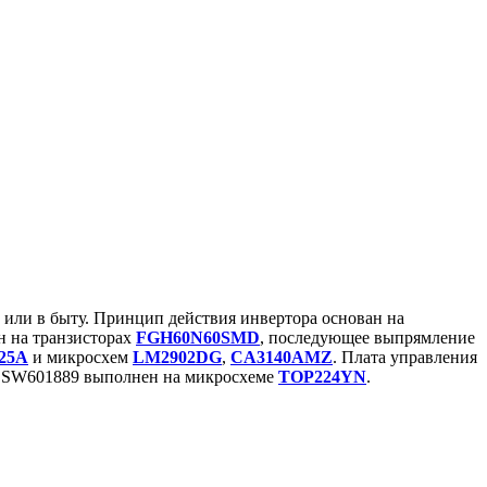
или в быту. Принцип действия инвертора основан на
 на транзисторах
FGH60N60SMD
, последующее выпрямление
25A
и микросхем
LM2902DG
,
CA3140AMZ
. Плата управления
ания SW601889 выполнен на микросхеме
TOP224YN
.