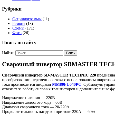
Рубрики
Осциллограммы
(11)
Ремонт
(18)
Схемы
(171)
Фото
(26)
Поиск по сайту
Найти:
Сварочный инвертор SDMASTER TECH
Сварочный инвертор SD-MASTER TECHNIC 220
предназна
преобразовании переменного тока с использованием широтно-
тока производится диодами
MM80FU040PC
. Субмодуль управ
отвечает за работу силовых транзисторов и дополнительные фун
Напряжение питания — 220В
Напряжение холостого хода – 60В
Диапазон сварочного тока — 20-220А
Продолжительность нагрузки при токе 220А — 60%