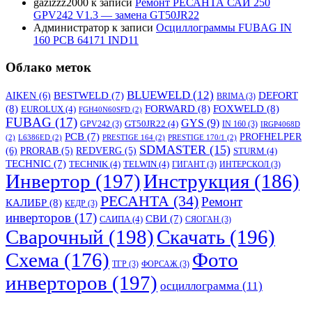
gazizzz2000
к записи
Ремонт РЕСАНТА САИ 250
GPV242 V1.3 — замена GT50JR22
Администратор
к записи
Осциллограммы FUBAG IN
160 PCB 64171 IND11
Облако меток
BLUEWELD
(12)
DEFORT
AIKEN
(6)
BESTWELD
(7)
BRIMA
(3)
(8)
FORWARD
(8)
FOXWELD
(8)
EUROLUX
(4)
FGH40N60SFD
(2)
FUBAG
(17)
GYS
(9)
GT50JR22
(4)
GPV242
(3)
IN 160
(3)
IRGP4068D
PCB
(7)
PROFHELPER
(2)
L6386ED
(2)
PRESTIGE 164
(2)
PRESTIGE 170/1
(2)
SDMASTER
(15)
(6)
PRORAB
(5)
REDVERG
(5)
STURM
(4)
TECHNIC
(7)
TECHNIK
(4)
TELWIN
(4)
ГИГАНТ
(3)
ИНТЕРСКОЛ
(3)
Инвертор
(197)
Инструкция
(186)
РЕСАНТА
(34)
Ремонт
КАЛИБР
(8)
КЕДР
(3)
инверторов
(17)
СВИ
(7)
САИПА
(4)
СЯОГАН
(3)
Сварочный
(198)
Скачать
(196)
Схема
(176)
Фото
ТГР
(3)
ФОРСАЖ
(3)
инверторов
(197)
осциллограмма
(11)