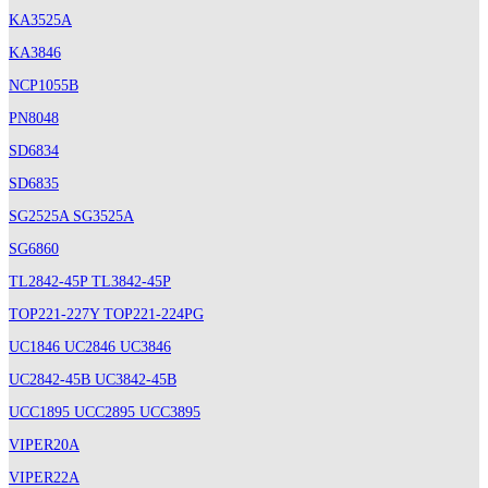
KA3525A
KA3846
NCP1055B
PN8048
SD6834
SD6835
SG2525A SG3525A
SG6860
TL2842-45P TL3842-45P
TOP221-227Y TOP221-224PG
UC1846 UC2846 UC3846
UC2842-45B UC3842-45B
UCC1895 UCC2895 UCC3895
VIPER20A
VIPER22A