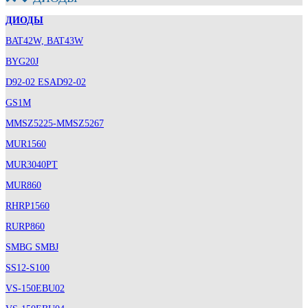
ДИОДЫ
BAT42W, BAT43W
BYG20J
D92-02 ESAD92-02
GS1M
MMSZ5225-MMSZ5267
MUR1560
MUR3040PT
MUR860
RHRP1560
RURP860
SMBG SMBJ
SS12-S100
VS-150EBU02