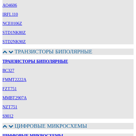
AO4606
IRFL110
NCE0106Z
STD1NK80Z
STD2NK90Z
ТРАНЗИСТОРЫ БИПОЛЯРНЫЕ
ТРАНЗИСТОРЫ БИПОЛЯРНЫЕ
BC327
FMMT2222A
FZT751
MMBT2907A
NZT751
S9012
ЦИФРОВЫЕ МИКРОСХЕМЫ
ЦИФРОВЫЕ МИКРОСХЕМЫ