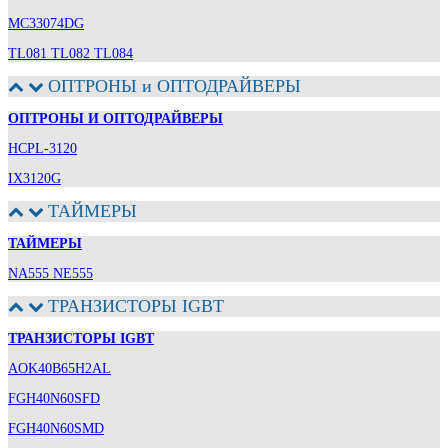
MC33074DG
TL081 TL082 TL084
ОПТРОНЫ и ОПТОДРАЙВЕРЫ
ОПТРОНЫ И ОПТОДРАЙВЕРЫ
HCPL-3120
IX3120G
ТАЙМЕРЫ
ТАЙМЕРЫ
NA555 NE555
ТРАНЗИСТОРЫ IGBT
ТРАНЗИСТОРЫ IGBT
AOK40B65H2AL
FGH40N60SFD
FGH40N60SMD