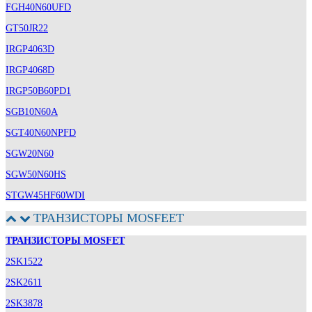
FGH40N60UFD
GT50JR22
IRGP4063D
IRGP4068D
IRGP50B60PD1
SGB10N60A
SGT40N60NPFD
SGW20N60
SGW50N60HS
STGW45HF60WDI
ТРАНЗИСТОРЫ MOSFEET
ТРАНЗИСТОРЫ MOSFET
2SK1522
2SK2611
2SK3878